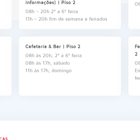
informações) | Piso 2
08
08h – 20h 2ª a 6ª feira
11h – 20h fim de semana e feriados
Cafetaria & Bar | Piso 2
Fa
2
08h às 20h, 2ª a 6ª feira
08h às 17h, sábado
08
11h às 17h, domingo
En
fe
ICAS