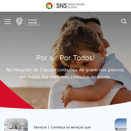
O
Hospital
Serviços
Informações
Úteis
Por si. Por Todos!
Comunidade
No Hospital de Cascais cuidamos de quem nos procura,
Comunicação
em busca dos melhores cuidados de saúde.
Emprego
onnosco
Serviços | Conheça os serviços que
653 000