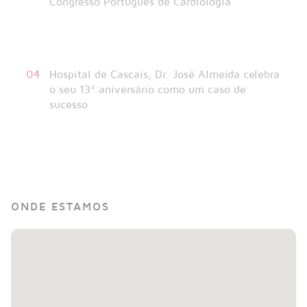
incisional
03
Hospital de Cascais representado no
Congresso Português de Cardiologia
04
Hospital de Cascais, Dr. José Almeida celebra
o seu 13º aniversário como um caso de
sucesso
ONDE ESTAMOS