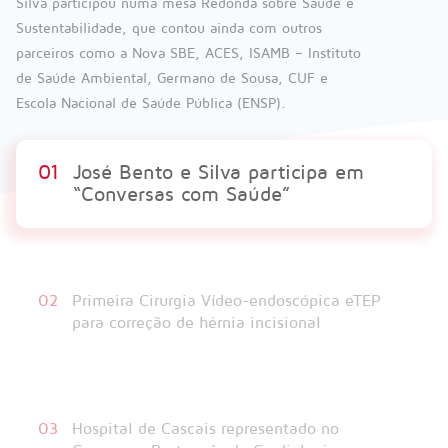
A primeira cirurgia vídeo-endoscópica eTEP para
correção de hérnia incisional realizada no Hospital de
Cascais decorreu com enorme sucesso técnico e sem
qualquer intercorrência. A equipa constituída pelo Dr.
Ricardo Souto, Dra. Joana Figueiredo e Dr. Miguel
Carracha, mostrou-se extremamente satisfeita com os
resultados obtidos e entusiasmada com o projecto de
consolidação do Grupo de Cirurgia da Parede
Abdominal do Hospital de Cascais.
01
José Bento e Silva participa em “Conversas
com Saúde”
02
Primeira Cirurgia Vídeo-endoscópica
eTEP para correção de hérnia