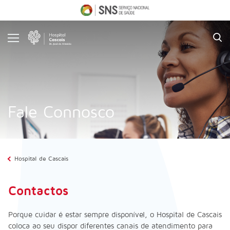
O
Hospital
Serviços
Informações
Úteis
Comunidade
Fale Connosco
Comunicação
Emprego
Hospital de Cascais
Contactos
onnosco
Porque cuidar é estar sempre disponível, o Hospital de Cascais
coloca ao seu dispor diferentes canais de atendimento para
653 000