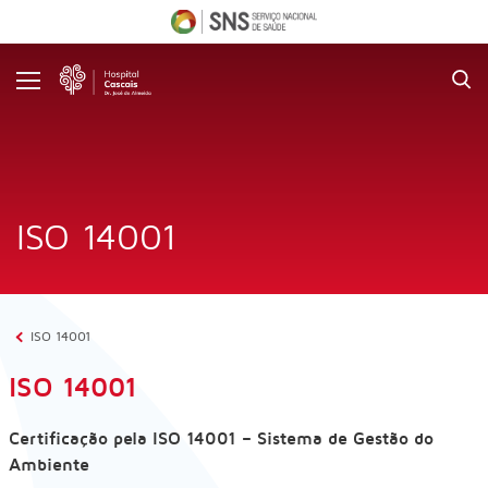
O
Hospital
Serviços
Informações
Úteis
Comunidade
ISO 14001
Comunicação
Emprego
ISO 14001
ISO 14001
onnosco
Certificação pela ISO 14001 – Sistema de Gestão do
Ambiente
653 000