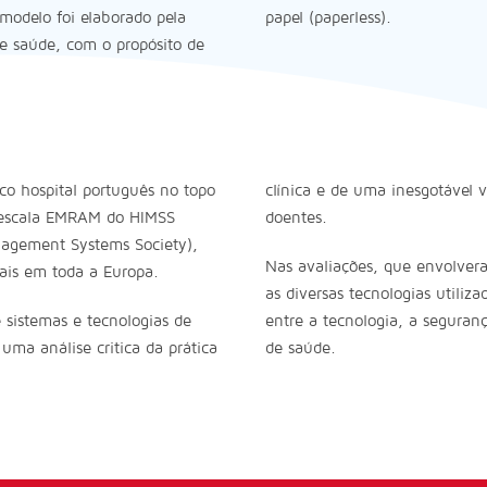
 modelo foi elaborado pela
papel (paperless).
de saúde, com o propósito de
co hospital português no topo
clínica e de uma inesgotável 
a escala EMRAM do HIMSS
doentes.
nagement Systems Society),
Nas avaliações, que envolveram
tais em toda a Europa.
as diversas tecnologias utiliz
e sistemas e tecnologias de
entre a tecnologia, a seguran
uma análise critica da prática
de saúde.