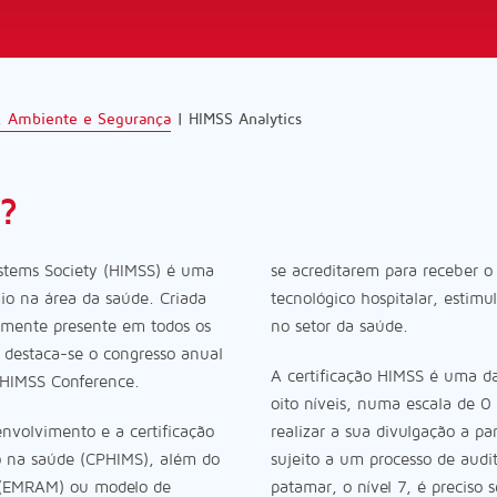
, Ambiente e Segurança
|
HIMSS Analytics
?
stems Society (HIMSS) é uma
se acreditarem para receber o
gio na área da saúde. Criada
tecnológico hospitalar, estim
lmente presente em todos os
no setor da saúde.
, destaca-se o congresso anual
A certificação HIMSS é uma da
e HIMSS Conference.
oito níveis, numa escala de 0
nvolvimento e a certificação
realizar a sua divulgação a par
ão na saúde (CPHIMS), além do
sujeito a um processo de audit
l (EMRAM) ou modelo de
patamar, o nível 7, é preciso 